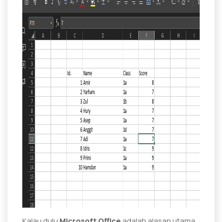
Kalau dulu
Microsoft Office
adalah alasan utama