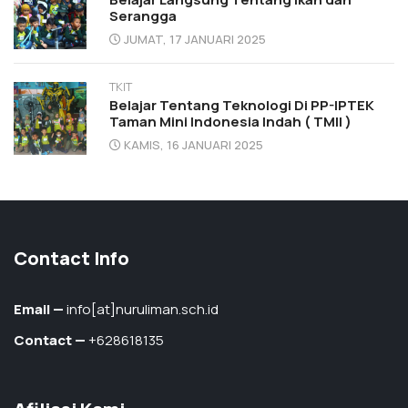
Serangga
JUMAT, 17 JANUARI 2025
TKIT
Belajar Tentang Teknologi Di PP-IPTEK
Taman Mini Indonesia Indah ( TMII )
KAMIS, 16 JANUARI 2025
Contact Info
Email —
info[at]nuruliman.sch.id
Contact —
+628618135