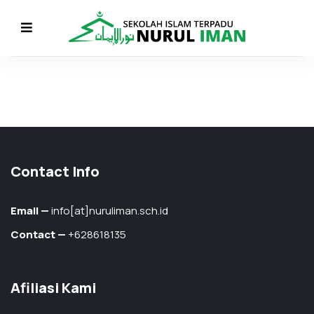
Contact Info
Email —
info[at]nuruliman.sch.id
Contact —
+628618135
Afiliasi Kami