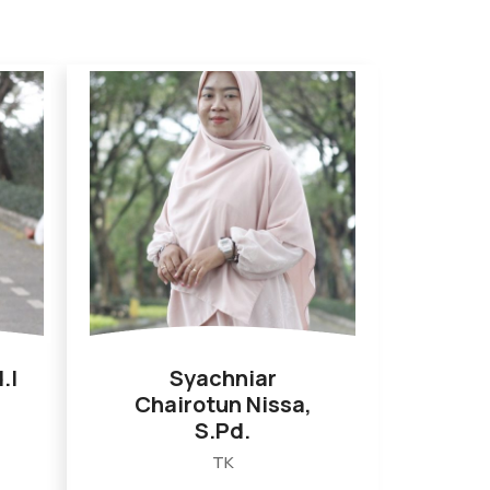
.I
Syachniar
Chairotun Nissa,
S.Pd.
TK