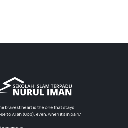
he bravest heart is the one that stays
ose to Allah (God), even, when it’s in pain."
Anonymous