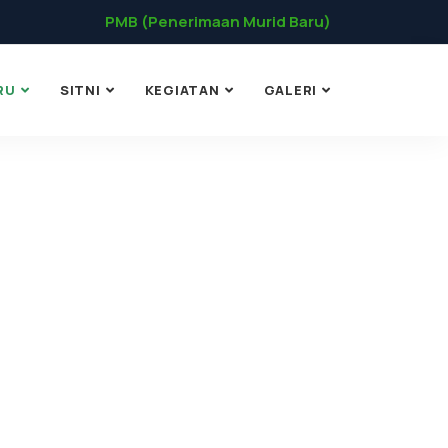
PMB (Penerimaan Murid Baru)
RU
SITNI
KEGIATAN
GALERI