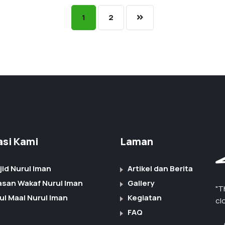
1
2
iasi Kami
Laman
jid Nurul Iman
Artikel dan Berita
asan Wakaf Nurul Iman
Gallery
"T
ul Maal Nurul Iman
Kegiatan
cl
FAQ
— 