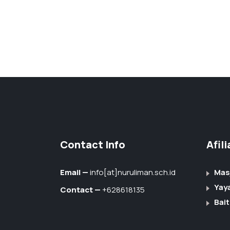
Contact Info
Afil
Email —
info[at]nuruliman.sch.id
Mas
Yay
Contact —
+628618135
Bait