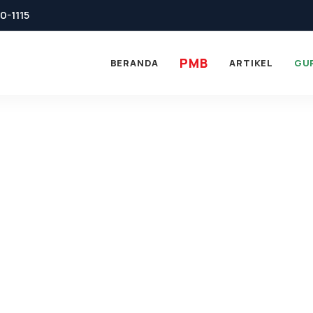
0-1115
PMB
BERANDA
ARTIKEL
GU
n