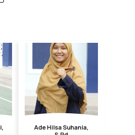
i,
Ade Hilsa Suhania,
S.Pd