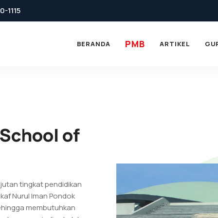
0-1115
PMB
BERANDA
ARTIKEL
GU
School of
jutan tingkat pendidikan
kaf Nurul Iman Pondok
 sehingga membutuhkan