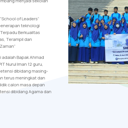
kembang menjadi sekolah
 “School of Leaders”
penerapan teknologi
 Terpadu Berkualitas
as, Terampil dan
 Zaman”
ni adalah Bapak Ahmad
IT Nurul Iman 12 guru,
petensi dibidang masing-
an terus meningkat dan
idik calon masa depan
tensi dibidang Agama dan