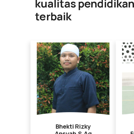
kualitas pendidika
terbaik
Bhekti Rizky
Ansyah,S.Ag
F