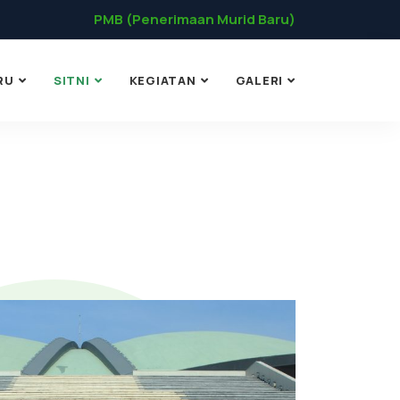
PMB (Penerimaan Murid Baru)
RU
SITNI
KEGIATAN
GALERI