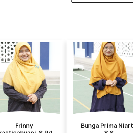
n
Frinny
Bunga Prima Niart
rasticahyani, S.Pd
S.S