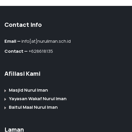
Contact Info
Email —
info[at]nuruliman.sch.id
Contact —
+628618135
Afiliasi Kami
Masjid Nurul Iman
Yayasan Wakaf Nurul Iman
Baitul Maal Nurul Iman
Laman