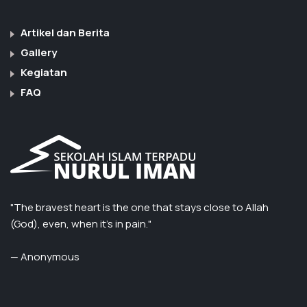
Artikel dan Berita
Gallery
Kegiatan
FAQ
"The bravest heart is the one that stays close to Allah
(God), even, when it’s in pain."
— Anonymous