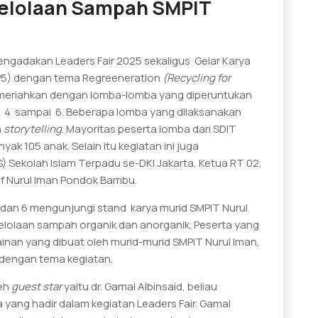
gelolaan Sampah SMPIT
mengadakan Leaders Fair 2025 sekaligus Gelar Karya
 (P5) dengan tema Regreeneration
(Recycling for
 dimeriahkan dengan lomba-lomba yang diperuntukan
as 4 sampai 6. Beberapa lomba yang dilaksanakan
n
storytelling
. Mayoritas peserta lomba dari SDIT
k 105 anak. Selain itu kegiatan ini juga
) Sekolah Islam Terpadu se-DKI Jakarta, Ketua RT 02,
f Nurul Iman Pondok Bambu.
 dan 6 mengunjungi stand karya murid SMPIT Nurul
elolaan sampah organik dan anorganik. Peserta yang
nan yang dibuat oleh murid-murid SMPIT Nurul Iman,
dengan tema kegiatan.
leh
guest star
yaitu dr. Gamal Albinsaid, beliau
 yang hadir dalam kegiatan Leaders Fair. Gamal