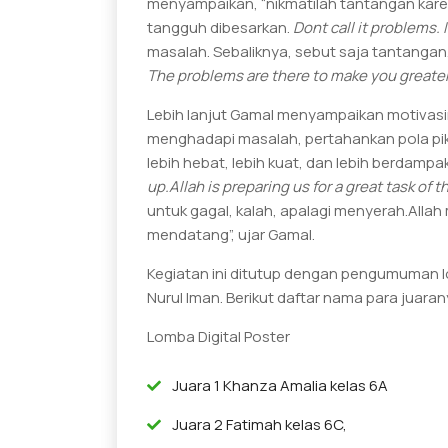
menyampaikan, “nikmatilah tantangan karen
tangguh dibesarkan.
Dont call it problems. 
masalah. Sebaliknya, sebut saja tantangan
The problems are there to make you greater
Lebih lanjut Gamal menyampaikan motivasin
menghadapi masalah, pertahankan pola pi
lebih hebat, lebih kuat, dan lebih berdampa
up.Allah is preparing us for a great task of 
untuk gagal, kalah, apalagi menyerah.Allah 
mendatang”, ujar Gamal.
Kegiatan ini ditutup dengan pengumuman l
Nurul Iman. Berikut daftar nama para juaran
Lomba Digital Poster
Juara 1 Khanza Amalia kelas 6A
Juara 2 Fatimah kelas 6C,