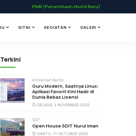
PMB (Penerimaan Murid Baru)
RU
SITNI
KEGIATAN
GALERI
Terkini
Artikel dan Berita
Guru Modern, Saatnya Linux:
Aplikasi Favorit Kini Hadir di
Dunia Bebas Lisensi
SELASA, 4 NOVEMBER 2025
SDIT
Open House SDIT Nurul Iman
SABTU, 11 OKTOBER 2025