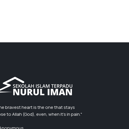
he bravest heart is the one that stays
ose to Allah (God), even, when it’s in pain."
Anonymous