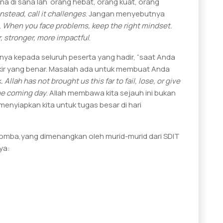
a di sana lah orang hebat, orang kuat, orang
Instead, call it challenges
. Jangan menyebutnya
.
When you face problems, keep the right mindset.
, stronger, more impactful
.
ya kepada seluruh peserta yang hadir, “saat Anda
kir yang benar. Masalah ada untuk membuat Anda
k.
Allah has not brought us this far to fail, lose, or give
the coming day
. Allah membawa kita sejauh ini bukan
menyiapkan kita untuk tugas besar di hari
omba,yang dimenangkan oleh murid-murid dari SDIT
ya: