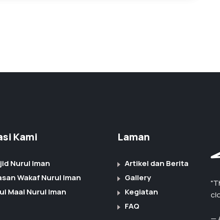
iasi Kami
Laman
jid Nurul Iman
Artikel dan Berita
asan Wakaf Nurul Iman
Gallery
"T
ul Maal Nurul Iman
Kegiatan
cl
FAQ
— 