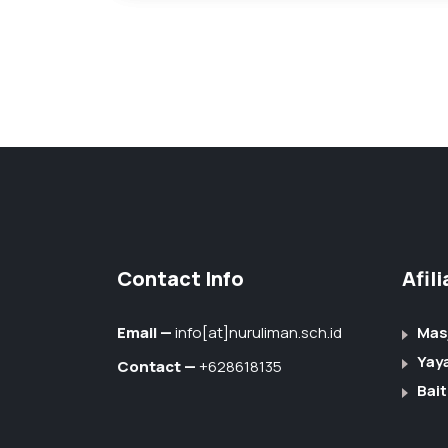
Contact Info
Afil
Email —
info[at]nuruliman.sch.id
Mas
Yay
Contact —
+628618135
Bait