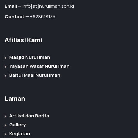
Email —
info[at]nuruliman.sch.id
Contact —
+628618135
Afiliasi Kami
Masjid Nurul Iman
Yayasan Wakaf Nurul Iman
Baitul Maal Nurul Iman
Laman
Artikel dan Berita
Gallery
Kegiatan