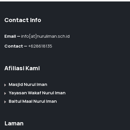
Contact Info
Email —
info[at]nuruliman.sch.id
Contact —
+628618135
Afiliasi Kami
Masjid Nurul Iman
Yayasan Wakaf Nurul Iman
Baitul Maal Nurul Iman
Laman