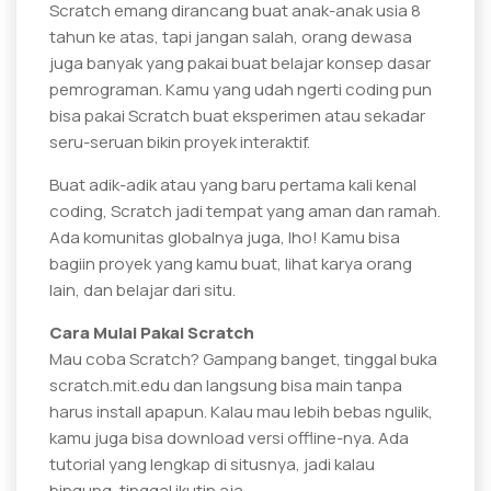
Scratch emang dirancang buat anak-anak usia 8
tahun ke atas, tapi jangan salah, orang dewasa
juga banyak yang pakai buat belajar konsep dasar
pemrograman. Kamu yang udah ngerti coding pun
bisa pakai Scratch buat eksperimen atau sekadar
seru-seruan bikin proyek interaktif.
Buat adik-adik atau yang baru pertama kali kenal
coding, Scratch jadi tempat yang aman dan ramah.
Ada komunitas globalnya juga, lho! Kamu bisa
bagiin proyek yang kamu buat, lihat karya orang
lain, dan belajar dari situ.
Cara Mulai Pakai Scratch
Mau coba Scratch? Gampang banget, tinggal buka
scratch.mit.edu dan langsung bisa main tanpa
harus install apapun. Kalau mau lebih bebas ngulik,
kamu juga bisa download versi offline-nya. Ada
tutorial yang lengkap di situsnya, jadi kalau
bingung, tinggal ikutin aja.