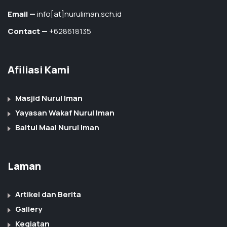
Email —
info[at]nuruliman.sch.id
Contact —
+628618135
Afiliasi Kami
Masjid Nurul Iman
Yayasan Wakaf Nurul Iman
Baitul Maal Nurul Iman
Laman
Artikel dan Berita
Gallery
Kegiatan