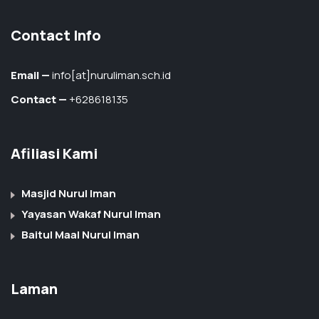
Contact Info
Email —
info[at]nuruliman.sch.id
Contact —
+628618135
Afiliasi Kami
Masjid Nurul Iman
Yayasan Wakaf Nurul Iman
Baitul Maal Nurul Iman
Laman