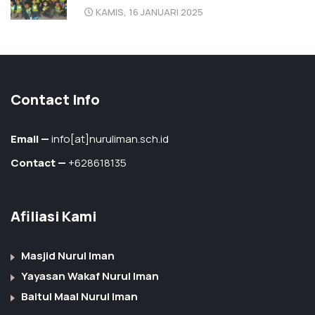
KAMIS, 16 JANUARI 2025
Contact Info
Email —
info[at]nuruliman.sch.id
Contact —
+628618135
Afiliasi Kami
Masjid Nurul Iman
Yayasan Wakaf Nurul Iman
Baitul Maal Nurul Iman