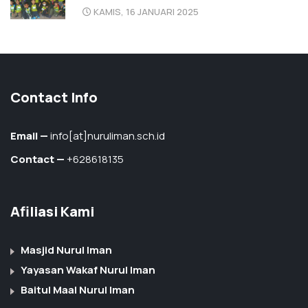
KAMIS, 16 JANUARI 2025
Contact Info
Email —
info[at]nuruliman.sch.id
Contact —
+628618135
Afiliasi Kami
Masjid Nurul Iman
Yayasan Wakaf Nurul Iman
Baitul Maal Nurul Iman