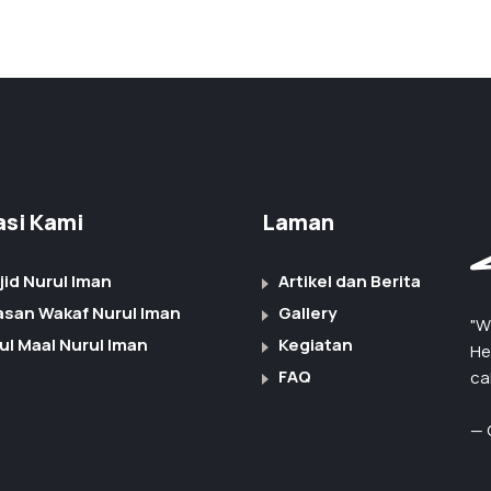
iasi Kami
Laman
jid Nurul Iman
Artikel dan Berita
asan Wakaf Nurul Iman
Gallery
"W
ul Maal Nurul Iman
Kegiatan
He
FAQ
ca
— 