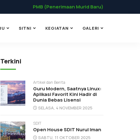
PMB (Penerimaan Murid Baru)
RU
SITNI
KEGIATAN
GALERI
Terkini
Artikel dan Berita
Guru Modern, Saatnya Linux:
Aplikasi Favorit Kini Hadir di
Dunia Bebas Lisensi
SELASA, 4 NOVEMBER 2025
SDIT
Open House SDIT Nurul Iman
SABTU, 11 OKTOBER 2025