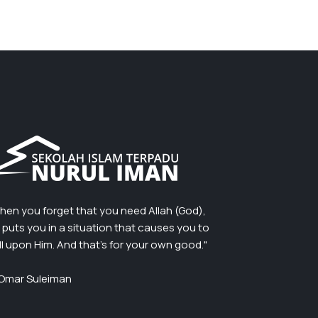
hen you forget that you need Allah (God),
 puts you in a situation that causes you to
ll upon Him. And that’s for your own good."
Omar Suleiman