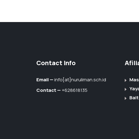
Contact Info
Afil
Email —
info[at]nuruliman.sch.id
Mas
Yay
Contact —
+628618135
Bait