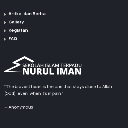
Artikel dan Berita
Gallery
Kegiatan
FAQ
"The bravest heart is the one that stays close to Allah
(God), even, when it’s in pain."
— Anonymous