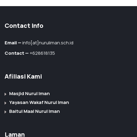
Contact Info
Email —
info[at]nuruliman.sch.id
Contact —
+628618135
Afiliasi Kami
Masjid Nurul Iman
Yayasan Wakaf Nurul Iman
Baitul Maal Nurul Iman
Laman