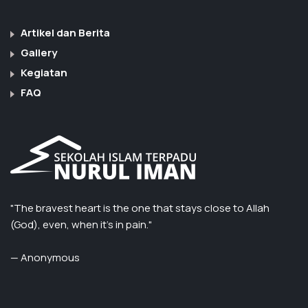
Artikel dan Berita
Gallery
Kegiatan
FAQ
"The bravest heart is the one that stays close to Allah
(God), even, when it’s in pain."
— Anonymous