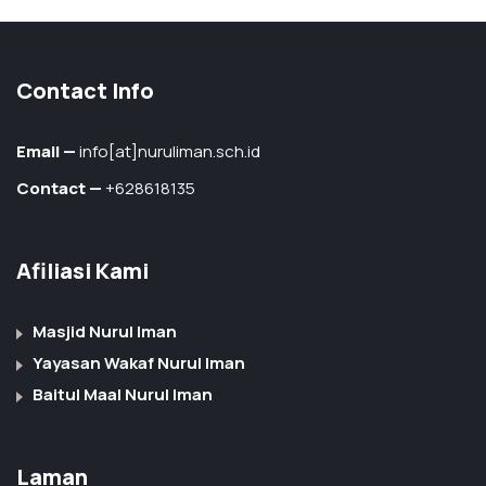
Contact Info
Email —
info[at]nuruliman.sch.id
Contact —
+628618135
Afiliasi Kami
Masjid Nurul Iman
Yayasan Wakaf Nurul Iman
Baitul Maal Nurul Iman
Laman