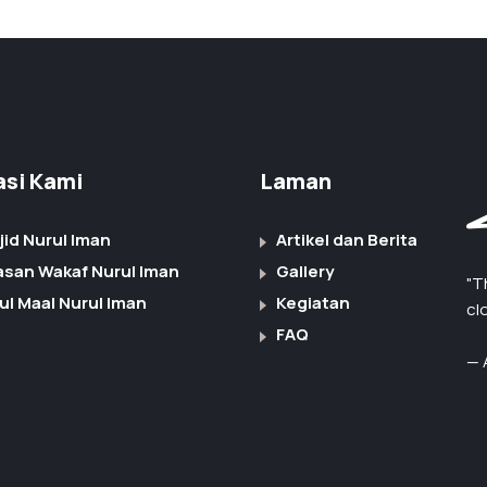
iasi Kami
Laman
jid Nurul Iman
Artikel dan Berita
asan Wakaf Nurul Iman
Gallery
"T
ul Maal Nurul Iman
Kegiatan
cl
FAQ
— 