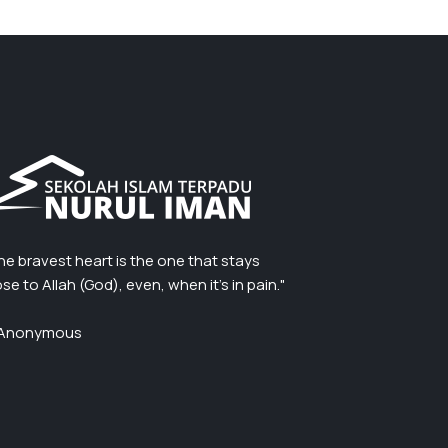
he bravest heart is the one that stays
ose to Allah (God), even, when it’s in pain."
Anonymous