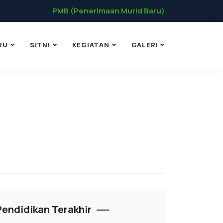
PMB (Penerimaan Murid Baru)
RU
SITNI
KEGIATAN
GALERI
Pendidikan Terakhir