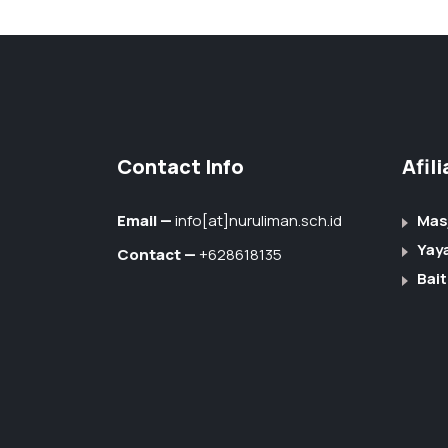
Contact Info
Afil
Email —
info[at]nuruliman.sch.id
Mas
Yay
Contact —
+628618135
Bait