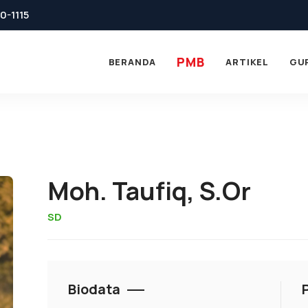
0-1115
PMB
BERANDA
ARTIKEL
GU
Moh. Taufiq, S.Or
SD
Biodata