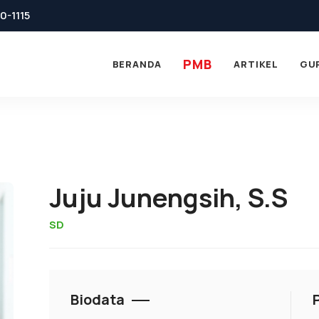
0-1115
PMB
BERANDA
ARTIKEL
GU
Juju Junengsih, S.S
SD
Biodata