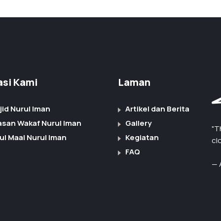
iasi Kami
Laman
jid Nurul Iman
Artikel dan Berita
asan Wakaf Nurul Iman
Gallery
"T
ul Maal Nurul Iman
Kegiatan
cl
FAQ
— 