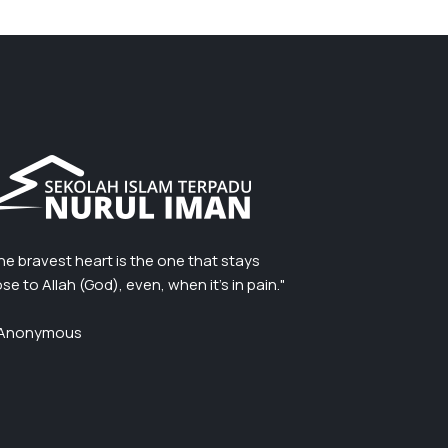
he bravest heart is the one that stays
ose to Allah (God), even, when it’s in pain."
Anonymous