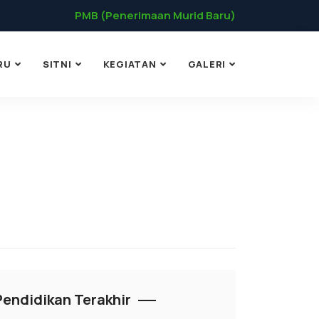
PMB (Penerimaan Murid Baru)
RU
SITNI
KEGIATAN
GALERI
Pendidikan Terakhir