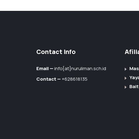
Contact Info
Afil
Email —
info[at]nuruliman.sch.id
Mas
Yay
Contact —
+628618135
Bait