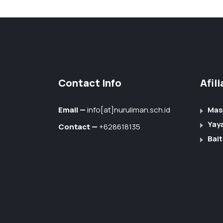
Contact Info
Afil
Email —
info[at]nuruliman.sch.id
Mas
Yay
Contact —
+628618135
Bait