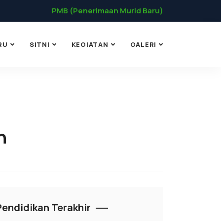
PMB (Penerimaan Murid Baru)
RU
SITNI
KEGIATAN
GALERI
h
Pendidikan Terakhir