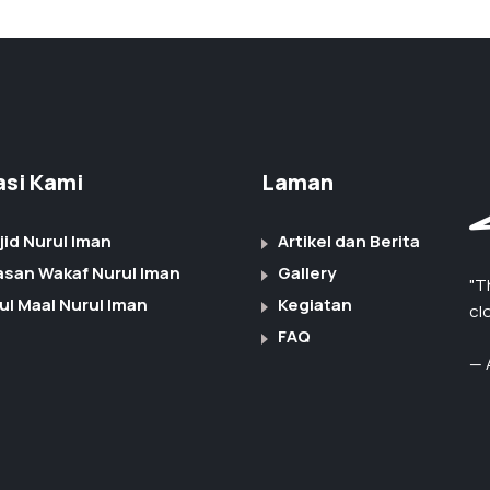
iasi Kami
Laman
jid Nurul Iman
Artikel dan Berita
asan Wakaf Nurul Iman
Gallery
"T
ul Maal Nurul Iman
Kegiatan
cl
FAQ
— 