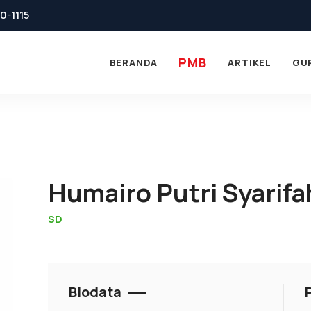
0-1115
PMB
BERANDA
ARTIKEL
GU
Humairo Putri Syarifa
SD
Biodata