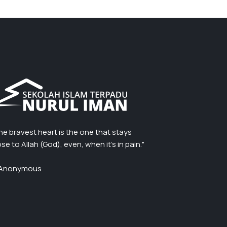
he bravest heart is the one that stays
ose to Allah (God), even, when it’s in pain."
Anonymous