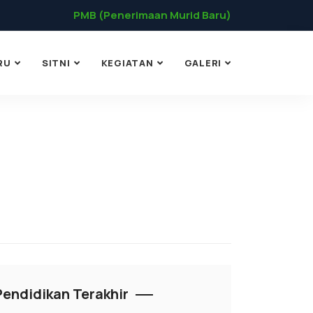
PMB (Penerimaan Murid Baru)
RU
SITNI
KEGIATAN
GALERI
Pendidikan Terakhir