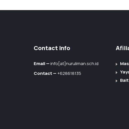
Contact Info
Afil
Email —
info[at]nuruliman.sch.id
Mas
Yay
Contact —
+628618135
Bait