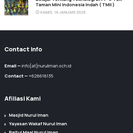
Taman Mini Indonesia Indah ( TMII )
KAMIS, 16 JANUARI 2025
Contact Info
Email —
info[at]nuruliman.sch.id
Contact —
+628618135
Afiliasi Kami
Masjid Nurul Iman
Yayasan Wakaf Nurul Iman
Baitul Maal Nurul Iman